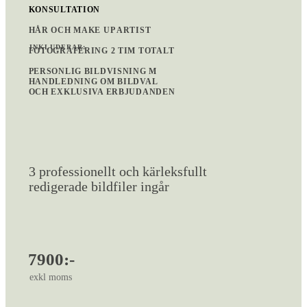
KONSULTATION
HÅR OCH MAKE UP ARTIST
INKLUDERAR:
FOTOGRAFERING 2 TIM TOTALT
PERSONLIG BILDVISNING M
HANDLEDNING OM BILDVAL
OCH EXKLUSIVA ERBJUDANDEN
3 professionellt och kärleksfullt
redigerade bildfiler ingår
7900:-
exkl moms