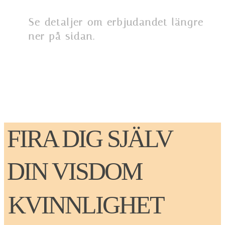
Se detaljer om erbjudandet längre
ner på sidan.
FIRA DIG SJÄLV
DIN VISDOM
KVINNLIGHET