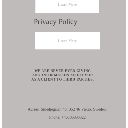
Learn More
Privacy Policy
Learn More
WE ARE NEVER EVER GIVING
ANY INFORMATION ABOUT YOU
AS A CLIENT TO THIRD PARTIES.
Adress: Smedjegatan 49, 352 46 Växjö, Sweden.
Phone: +46706993322